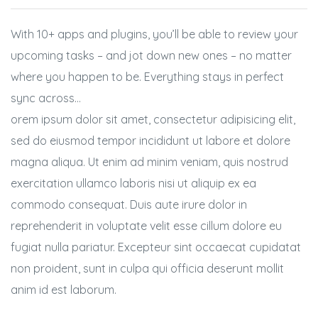
BSE
With 10+ apps and plugins, you’ll be able to review your
oo.com
upcoming tasks – and jot down new ones – no matter
y
where you happen to be. Everything stays in perfect
sync across…
orem ipsum dolor sit amet, consectetur adipisicing elit,
sed do eiusmod tempor incididunt ut labore et dolore
magna aliqua. Ut enim ad minim veniam, quis nostrud
exercitation ullamco laboris nisi ut aliquip ex ea
commodo consequat. Duis aute irure dolor in
reprehenderit in voluptate velit esse cillum dolore eu
fugiat nulla pariatur. Excepteur sint occaecat cupidatat
non proident, sunt in culpa qui officia deserunt mollit
anim id est laborum.