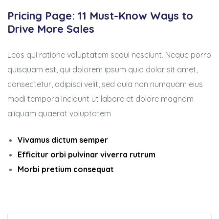
ure
Pricing Page: 11 Must-Know Ways to
Drive More Sales
Leos qui ratione voluptatem sequi nesciunt. Neque porro
quisquam est, qui dolorem ipsum quia dolor sit amet,
y
consectetur, adipisci velit, sed quia non numquam eius
modi tempora incidunt ut labore et dolore magnam
aliquam quaerat voluptatem
Vivamus dictum semper
Efficitur orbi pulvinar viverra rutrum
Morbi pretium consequat