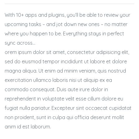
BSE
With 10+ apps and plugins, you’ll be able to review your
oo.com
upcoming tasks – and jot down new ones – no matter
y
where you happen to be. Everything stays in perfect
sync across…
orem ipsum dolor sit amet, consectetur adipisicing elit,
sed do eiusmod tempor incididunt ut labore et dolore
magna aliqua. Ut enim ad minim veniam, quis nostrud
exercitation ullamco laboris nisi ut aliquip ex ea
commodo consequat. Duis aute irure dolor in
reprehenderit in voluptate velit esse cillum dolore eu
fugiat nulla pariatur. Excepteur sint occaecat cupidatat
non proident, sunt in culpa qui officia deserunt mollit
anim id est laborum.