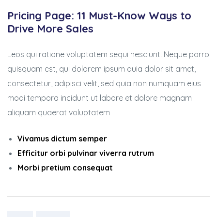
ure
Pricing Page: 11 Must-Know Ways to
Drive More Sales
Leos qui ratione voluptatem sequi nesciunt. Neque porro
quisquam est, qui dolorem ipsum quia dolor sit amet,
y
consectetur, adipisci velit, sed quia non numquam eius
modi tempora incidunt ut labore et dolore magnam
aliquam quaerat voluptatem
Vivamus dictum semper
Efficitur orbi pulvinar viverra rutrum
Morbi pretium consequat